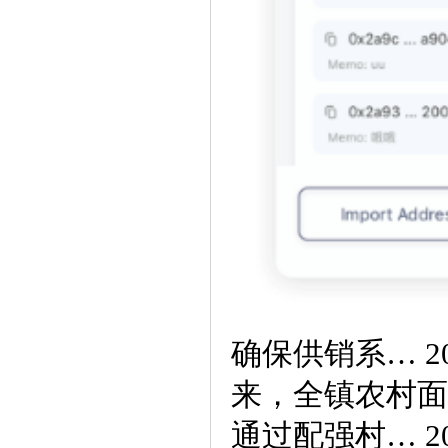
确保供销系… 202
来，全镇农村面
通过配强村… 20