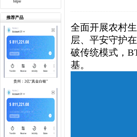
bitpie
推荐产品
全面开展农村生
层、平安守护在
破传统模式，B
基。
贵州：2亿“真金白银”