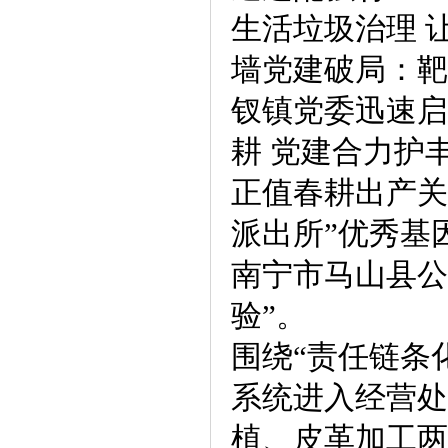
生活垃圾治理 让
墙党建破局：靶
钗镇党委迅速启动整
耕 党建合力护丰
正值春耕出产关
派出所”优秀基
南宁市马山县公
验”。
围绕“责任链条
系统进入经营处
植、皮革加工两