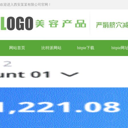
欢迎进入西安某某有限公司官网！
网站首页
比特派网站
bitpie下载
bitpie网