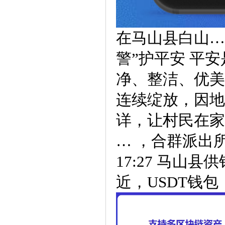
在马山县白山… 20
警”护平安 平
净、整洁、优美
连续绽放，因地
详，让村民在家
… ，合群派出所
17:27 马山
近，USDT钱