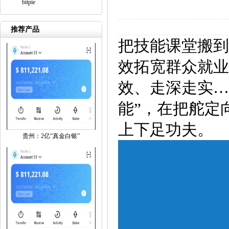
bitpie
推荐产品
把技能课堂搬到群
效拓宽群众就业
效、走深走实…
能”，在把舵定
上下足功夫。
贵州：2亿“真金白银”