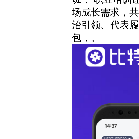
场成长需求，共
治引领、代表履
包，。