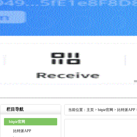
栏目导航
当前位置：
主页
>
bitpie官网
>
比特派APP
bitpie官网
比特派APP