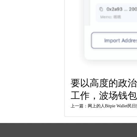
要以高度的政治
工作，波场钱包
上一篇：
网上的人Bitpie Wallet民