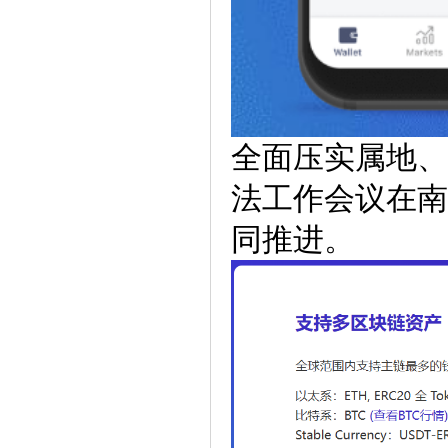
全面压实属地、
法工作会议在南
同推进。