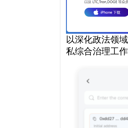
以深化政法领域改革
私综合治理工作