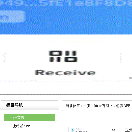
栏目导航
当前位置：
主页
>
bitpie官网
>
比特派APP
bitpie官网
比特派APP
玉州