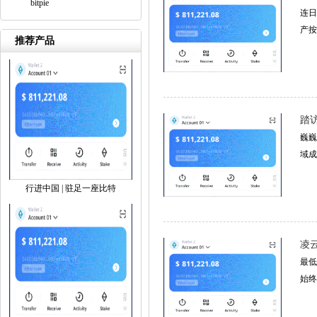
bitpie
连日
产按
推荐产品
踏
巍巍
域成
行进中国 | 驻足一座比特
凌
最低
始终