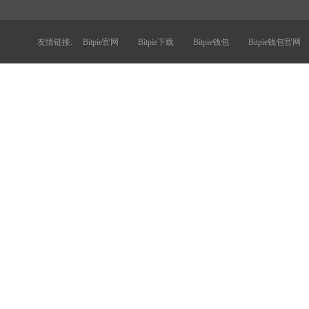
友情链接:
Bitpie官网
Bitpie下载
Bitpie钱包
Bitpie钱包官网