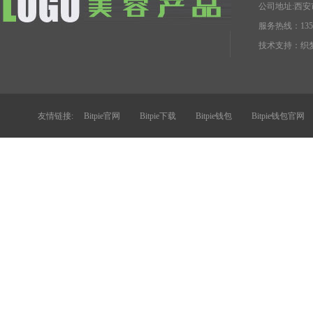
公司地址:西
服务热线：1351
技术支持：
织梦
友情链接:
Bitpie官网
Bitpie下载
Bitpie钱包
Bitpie钱包官网