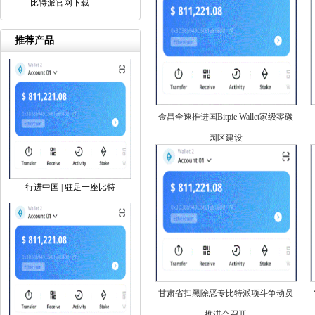
比特派官网下载
推荐产品
金昌全速推进国Bitpie Wallet家级零碳
园区建设
行进中国 | 驻足一座比特
甘肃省扫黑除恶专比特派项斗争动员
推进会召开