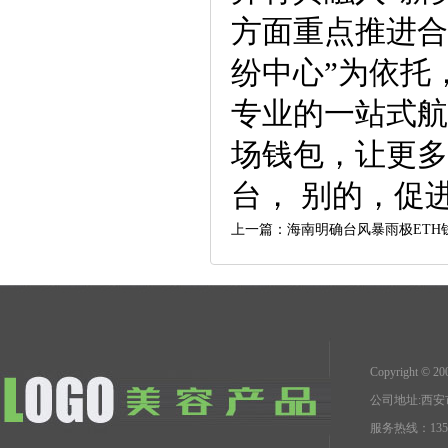
方面重点推进合
纷中心”为依托
专业的一站式航
场钱包，让更多
台， 别的，促
上一篇：
海南明确台风暴雨极ETH
Copyright 
公司地址:西
服务热线：1351