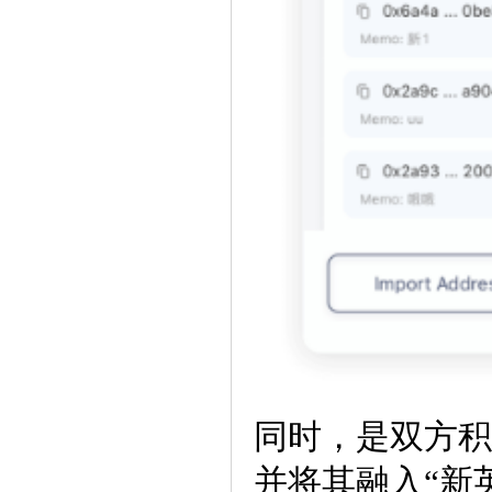
同时，是双方积
并将其融入“新