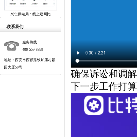
兴仁供电局：线上建网比
联系我们
服务热线
400-559-8899
地址：西安市西影路铁炉庙村颖
园大厦58号
确保诉讼和调解
下一步工作打算