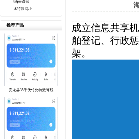
bitpie钱包
比特派网址
成立信息共享机
推荐产品
舶登记、行政惩
架。
安龙县35千伏竹比特派笃线