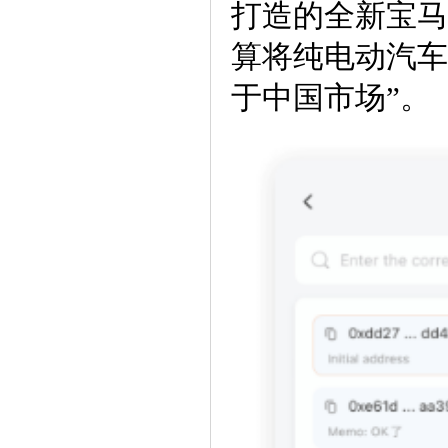
打造的全新宝马
算将纯电动汽车
于中国市场”。