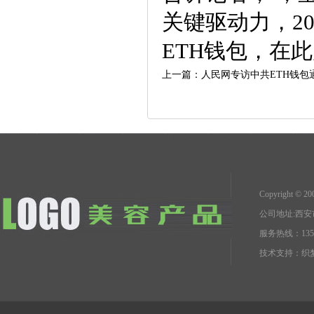
关键驱动力，2
ETH钱包，在
上一篇：
人民网专访中共ETH钱包
Copyright 
公司地址:西
服务热线：1351
技术支持：
织梦