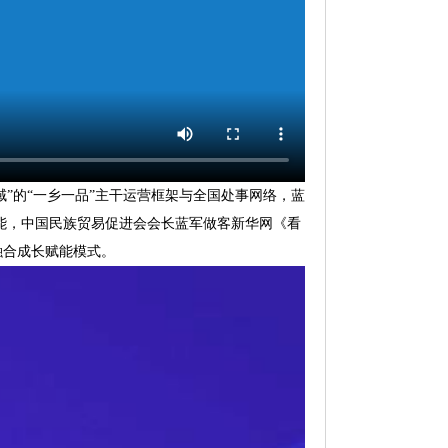
域”的“一乡一品”主干运营框架与全国处事网络，蓝
能，中国民族贸易促进会会长蓝军做客新华网《看
融合成长赋能模式。