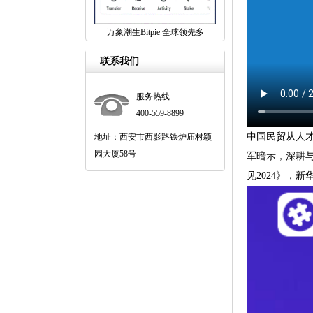
万象潮生Bitpie 全球领先多
联系我们
服务热线
400-559-8899
中国民贸从人才
地址：西安市西影路铁炉庙村颖
园大厦58号
军暗示，深耕
见2024》，