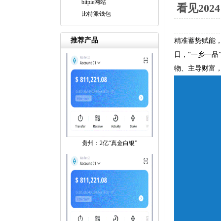
bitpie网站
看见20
比特派钱包
推荐产品
精准蓄势赋能
日，“一乡一品
物、主导财富，
贵州：2亿“真金白银”