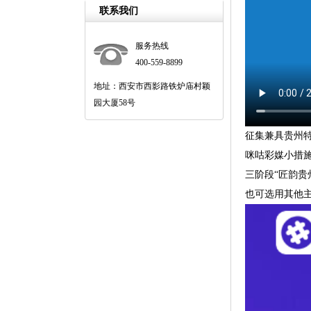
联系我们
服务热线
400-559-8899
地址：西安市西影路铁炉庙村颖
园大厦58号
征集兼具贵州特
咪咕彩媒小措施
三阶段“匠韵
也可选用其他主