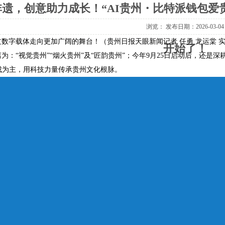
非遗，创意助力成长！“AI贵州・比特派钱包爱
浏览：
发布日期：2026-03-04
数字载体走向更加广阔的舞台！（贵州日报天眼新闻记者 任勇 龙运棠 实
开始了！
为：“视觉贵州”“烟火贵州”及“匠韵贵州”；今年9月25日启动后，还
成为主，用科技力量传承贵州文化根脉。