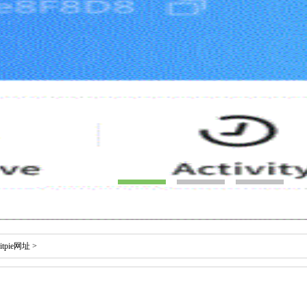
bitpie网址
>