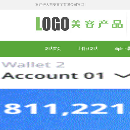
欢迎进入西安某某有限公司官网！
网站首页
比特派网站
bitpie下