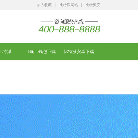
加入收藏
|
比特派网站
|
比特派安
卓下载
比特派
Bitpie钱包下载
比特派安卓下载