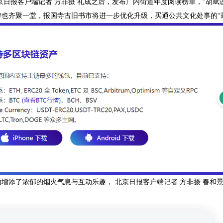
京日报客户端记者 方非摄 礼成之后，发布广内街道年度阅读榜单，”胡
也齐聚一堂，报国寺古旧书市将进一步优化升级，买通公共文化处事的“最
增添了浓郁的烟火气息与互动乐趣， 北京日报客户端记者 方非摄 春和景明