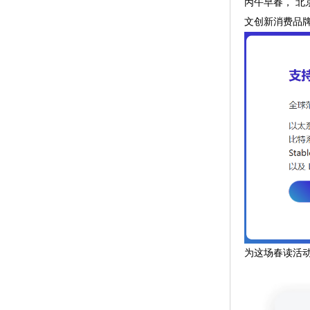
丙午早春， 北
文创新消费品牌
为这场春读活动