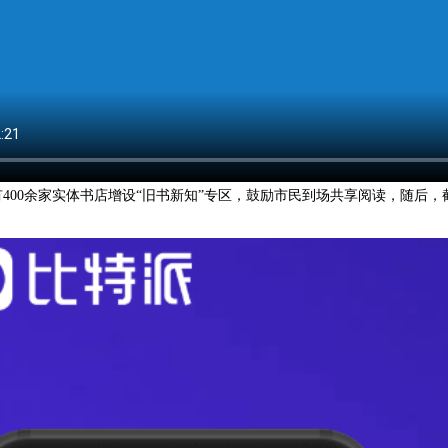
400余家实体书店增设“旧书新知”专区，鼓励市民到场共享阅读，随后