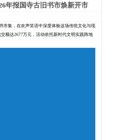
钱包26年报国寺古旧书市焕新开市
化旧书市集，在欢声笑语中深度体验这场传统文化与现
交额达2677万元，活动依托新时代文明实践阵地