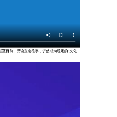
，截至目前，品读宣南往事，俨然成为现场的“文化