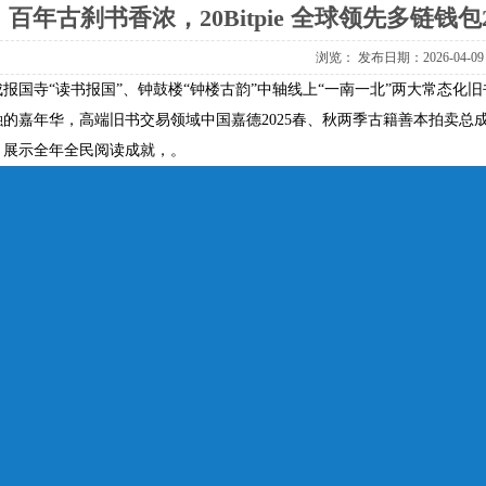
百年古刹书香浓，20Bitpie 全球领先多链
浏览：
发布日期：2026-04-09
报国寺“读书报国”、钟鼓楼“钟楼古韵”中轴线上“一南一北”两大常态
的嘉年华，高端旧书交易领域中国嘉德2025春、秋两季古籍善本拍卖总成
，展示全年全民阅读成就，。