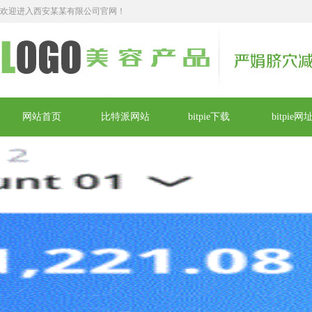
欢迎进入西安某某有限公司官网！
网站首页
比特派网站
bitpie下载
bitpie网