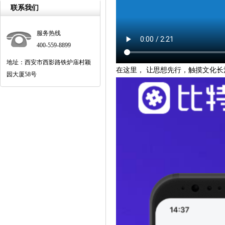
联系我们
服务热线
400-559-8899
地址：西安市西影路铁炉庙村颖
在这里， 让思想先行，触摸文化长
园大厦58号