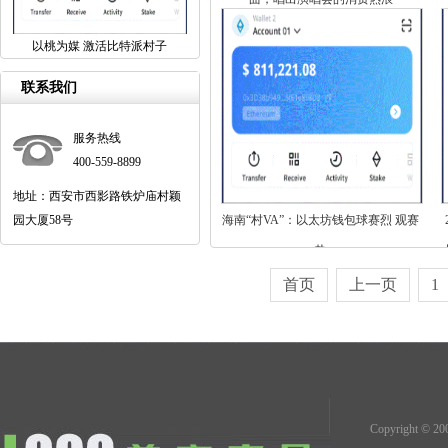
以桃为媒 激活比特派村子
联系我们
服务热线
400-559-8899
地址：西安市西影路铁炉庙村颖
园大厦58号
海南“村VA”：以太坊钱包球赛烈 观赛
热
首页
上一页
1
Copyright 