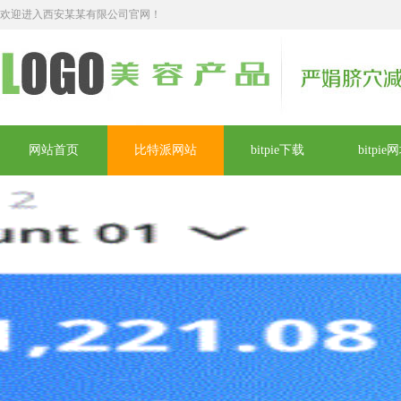
欢迎进入西安某某有限公司官网！
网站首页
比特派网站
bitpie下载
bitpie