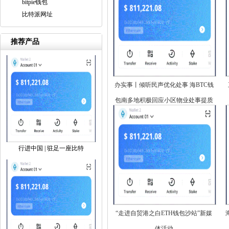
bitpie钱包
比特派网址
推荐产品
办实事丨倾听民声优化处事 海BTC钱
包南多地积极回应小区物业处事提质
诉求
行进中国 | 驻足一座比特
“走进自贸港之白ETH钱包沙站”新媒
体活动