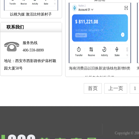
以桃为媒 激活比特派村子
联系我们
服务热线
400-559-8899
地址：西安市西影路铁炉庙村颖
园大厦58号
海南消费品以旧换新波场钱包新增8类
处所自主补助品类
首页
上一页
1
Copyright 